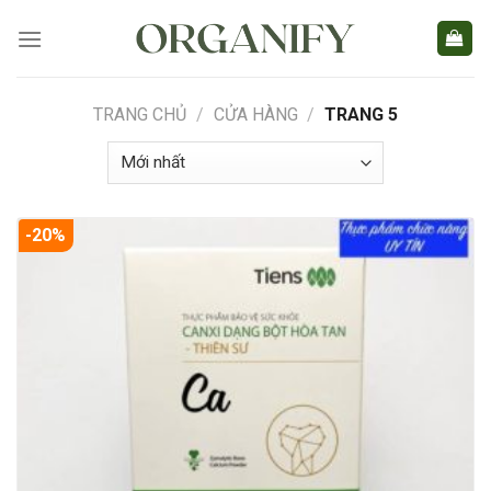
Skip
to
content
TRANG CHỦ
/
CỬA HÀNG
/
TRANG 5
-20%