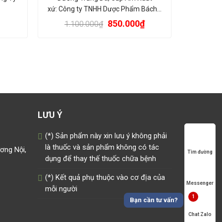
xứ: Công ty TNHH Dược Phẩm Bách…
850.000
₫
1.100.000
₫
LƯU Ý
(*) Sản phẩm này xin lưu ý không phải
là thuốc và sản phẩm không có tác
ương Nội,
Tìm đường
dụng để thay thế thuốc chữa bệnh
(*) Kết quả phụ thuộc vào cơ địa của
Messenger
mỗi người
1
Bạn cần tư vấn?
Chat Zalo