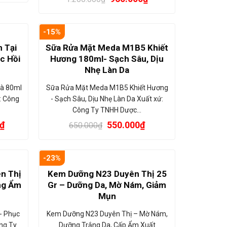
-15%
 Tại
Sữa Rửa Mặt Meda M1B5 Khiết
c Hồi
Hương 180ml- Sạch Sâu, Dịu
Nhẹ Làn Da
à 80ml
Sữa Rửa Mặt Meda M1B5 Khiết Hương
: Công
- Sạch Sâu, Dịu Nhẹ Làn Da Xuất xứ:
Công Ty TNHH Dược…
₫
550.000
₫
650.000
₫
-23%
n Thị
Kem Dưỡng N23 Duyên Thị 25
ng Ẩm
Gr – Dưỡng Da, Mờ Nám, Giảm
Mụn
- Phục
Kem Dưỡng N23 Duyên Thị – Mờ Nám,
ng Ty
Dưỡng Trắng Da, Cấp Ẩm Xuất