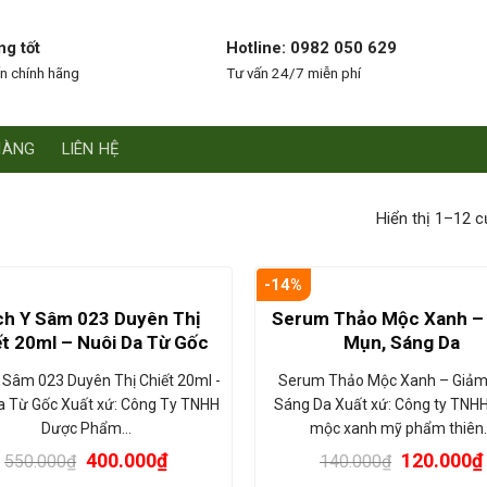
ng tốt
Hotline: 0982 050 629
n chính hãng
Tư vấn 24/7 miễn phí
HÀNG
LIÊN HỆ
Hiển thị 1–12 c
-14%
h Y Sâm 023 Duyên Thị
Serum Thảo Mộc Xanh –
t 20ml – Nuôi Da Từ Gốc
Mụn, Sáng Da
 Sâm 023 Duyên Thị Chiết 20ml -
Serum Thảo Mộc Xanh – Giảm
a Từ Gốc Xuất xứ: Công Ty TNHH
Sáng Da Xuất xứ: Công ty TNH
Dược Phẩm…
mộc xanh mỹ phẩm thiên
400.000
₫
120.000
₫
550.000
₫
140.000
₫