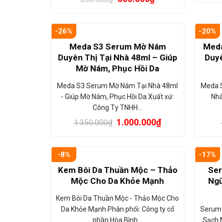
-26%
-20%
Meda S3 Serum Mờ Nám
Meda
Duyên Thị Tại Nhà 48ml – Giúp
Duyê
Mờ Nám, Phục Hồi Da
Meda S3 Serum Mờ Nám Tại Nhà 48ml
Meda 
- Giúp Mờ Nám, Phục Hồi Da Xuất xứ:
Nhà
Công Ty TNHH…
1.000.000
₫
1.350.000
₫
-8%
-17%
Kem Bôi Da Thuần Mộc – Thảo
Ser
Mộc Cho Da Khỏe Mạnh
Ngừ
Kem Bôi Da Thuần Mộc - Thảo Mộc Cho
Da Khỏe Mạnh Phân phối: Công ty cổ
Serum 
phần Hòa Bình…
Sạch 