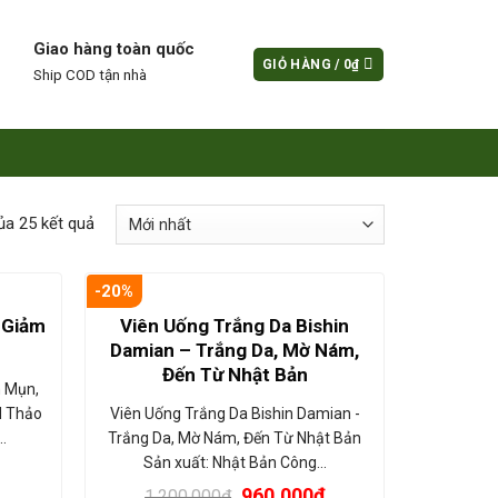
Giao hàng toàn quốc
GIỎ HÀNG /
0
₫
Ship COD tận nhà
ủa 25 kết quả
-20%
 Giảm
Viên Uống Trắng Da Bishin
Damian – Trắng Da, Mờ Nám,
Đến Từ Nhật Bản
 Mụn,
H Thảo
Viên Uống Trắng Da Bishin Damian -
…
Trắng Da, Mờ Nám, Đến Từ Nhật Bản
Sản xuất: Nhật Bản Công…
960.000
₫
1.200.000
₫