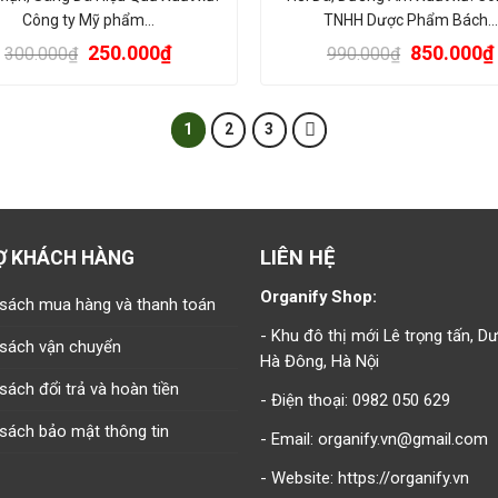
Công ty Mỹ phẩm…
TNHH Dược Phẩm Bách…
250.000
₫
850.000
₫
300.000
₫
990.000
₫
1
2
3
LIÊN HỆ
Ợ KHÁCH HÀNG
Organify Shop:
 sách mua hàng và thanh toán
- Khu đô thị mới Lê trọng tấn, D
 sách vận chuyển
Hà Đông, Hà Nội
sách đổi trả và hoàn tiền
- Điện thoại: 0982 050 629
sách bảo mật thông tin
- Email: organify.vn@gmail.com
- Website: https://organify.vn