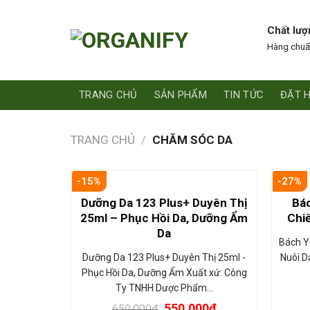
Skip
to
Chất lượ
content
Hàng chuẩ
TRANG CHỦ
SẢN PHẨM
TIN TỨC
ĐẶT 
TRANG CHỦ
/
CHĂM SÓC DA
-15%
-27%
Dưỡng Da 123 Plus+ Duyên Thị
Bác
25ml – Phục Hồi Da, Dưỡng Ẩm
Chiế
Da
Bách Y
Dưỡng Da 123 Plus+ Duyên Thị 25ml -
Nuôi D
Phục Hồi Da, Dưỡng Ẩm Xuất xứ: Công
Ty TNHH Dược Phẩm…
550.000
₫
650.000
₫