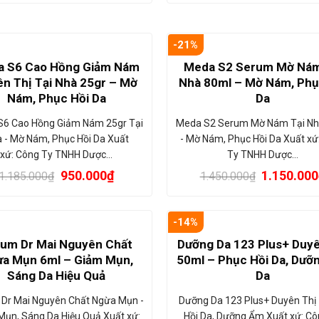
-21%
 S6 Cao Hồng Giảm Nám
Meda S2 Serum Mờ Nám
n Thị Tại Nhà 25gr – Mờ
Nhà 80ml – Mờ Nám, Phụ
Nám, Phục Hồi Da
Da
S6 Cao Hồng Giảm Nám 25gr Tại
Meda S2 Serum Mờ Nám Tại Nh
 - Mờ Nám, Phục Hồi Da Xuất
- Mờ Nám, Phục Hồi Da Xuất xứ
xứ: Công Ty TNHH Dược…
Ty TNHH Dược…
950.000
₫
1.150.000
1.185.000
₫
1.450.000
₫
-14%
um Dr Mai Nguyên Chất
Dưỡng Da 123 Plus+ Duyê
a Mụn 6ml – Giảm Mụn,
50ml – Phục Hồi Da, Dưỡ
Sáng Da Hiệu Quả
Da
Dr Mai Nguyên Chất Ngừa Mụn -
Dưỡng Da 123 Plus+ Duyên Thị 
Mụn, Sáng Da Hiệu Quả Xuất xứ:
Hồi Da, Dưỡng Ẩm Xuất xứ: Cô