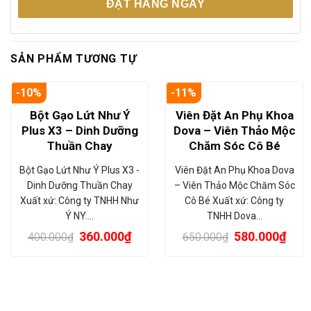
ĐẶT HÀNG NGAY
SẢN PHẨM TƯƠNG TỰ
-10%
-11%
Bột Gạo Lứt Như Ý
Viên Đặt An Phụ Khoa
Plus X3 – Dinh Dưỡng
Dova – Viên Thảo Mộc
Thuần Chay
Chăm Sóc Cô Bé
Bột Gạo Lứt Như Ý Plus X3 -
Viên Đặt An Phụ Khoa Dova
Dinh Dưỡng Thuần Chay
– Viên Thảo Mộc Chăm Sóc
Xuất xứ: Công ty TNHH Như
Cô Bé Xuất xứ: Công ty
Ý NY.…
TNHH Dova…
360.000
₫
580.000
₫
400.000
₫
650.000
₫