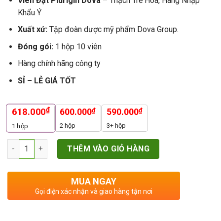
Viên Đặt Plurigin Dova
– Thạch Trẻ Hóa, Hàng Nhập
Khẩu Ý
Xuất xứ:
Tập đoàn dược mỹ phẩm Dova Group.
Đóng gói:
1 hộp 10 viên
Hàng chính hãng công ty
SỈ – LẺ GIÁ TỐT
₫
618.000
₫
₫
600.000
590.000
2 hộp
3+ hộp
1
hộp
Số lượng
THÊM VÀO GIỎ HÀNG
MUA NGAY
Gọi điện xác nhận và giao hàng tận nơi