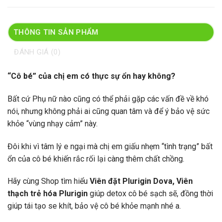
THÔNG TIN SẢN PHẨM
ĐÁNH GIÁ (0)
“Cô bé” của chị em có thực sự ổn hay không?
Bất cứ Phụ nữ nào cũng có thể phải gặp các vấn đề về khó
nói, nhưng không phải ai cũng quan tâm và để ý bảo vệ sức
khỏe “vùng nhạy cảm” này.
Đôi khi vì tâm lý e ngại mà chị em giấu nhẹm “tình trạng” bất
ổn của cô bé khiến rắc rối lại càng thêm chất chồng.
Hãy cùng Shop tìm hiểu
Viên đặt Plurigin Dova, Viên
thạch trẻ hóa Plurigin
giúp detox cô bé sạch sẽ, đồng thời
giúp tái tạo se khít, bảo vệ cô bé khỏe mạnh nhé a.