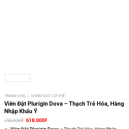
TRANG CHỦ
/
CHĂM SÓC CƠ THỂ
Viên Đặt Plurigin Dova – Thạch Trẻ Hóa, Hàng
Nhập Khẩu Ý
₫
618.000
₫
790.000