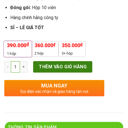
Đóng gói:
Hộp 10 viên
Hàng chính hãng công ty
SỈ – LẺ GIÁ TỐT
₫
390.000
₫
₫
360.000
350.000
2 hộp
3+ hộp
1
hộp
Số lượng
THÊM VÀO GIỎ HÀNG
MUA NGAY
Gọi điện xác nhận và giao hàng tận nơi
THÔNG TIN SẢN PHẨM