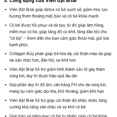
3. Công dụng của Viên đặt Briar
Viên đặt Briar giúp detox cô bé sạch sẽ, giảm mùi, lưu
hương thơm thoáng mát, bảo vệ cô bé khỏe mạnh.
Cô bé được hồi phục và tái tạo, từ đó giúp làm hồng,
mềm mại cô bé, giúp tăng độ co khít, tăng đàn hồi cho
“cô bé” – Đem đến cho bạn cảm giác thoải mái, giữ lửa
hạnh phúc.
Collagen thủy phân giúp trẻ hóa da, cải thiện màu da giúp
da săn chắc hơn, đàn hồi, se khít hơn.
Viên đặt Briar hỗ trợ giảm hình thành sắc tố gây thâm
vùng kín, duy trì được hiệu quả lâu dài.
Góp phần duy trì độ ẩm, cân bằng PH cho da vùng kín,
mang lại cảm giác dịu nhẹ, khô thoáng, giảm khô hạn.
Viên đặt Briar hỗ trợ giúp cải thiện độ nhão, nhăn, tăng
cường khả năng săn chắc và se khít cô bé.
Giúp bảo vệ niêm mạc cô bé tự nhiên, giúp cô bé khỏe