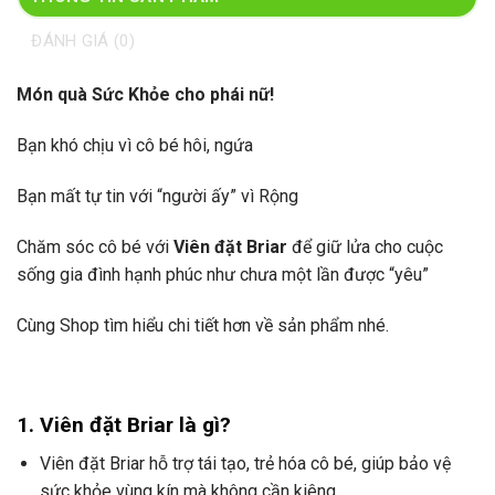
ĐÁNH GIÁ (0)
Món quà Sức Khỏe cho phái nữ!
Bạn khó chịu vì cô bé hôi, ngứa
Bạn mất tự tin với “người ấy” vì Rộng
Chăm sóc cô bé với
Viên đặt Briar
để giữ lửa cho cuộc
sống gia đình hạnh phúc như chưa một lần được “yêu”
Cùng Shop tìm hiểu chi tiết hơn về sản phẩm nhé.
1. Viên đặt Briar
là gì?
Viên đặt Briar hỗ trợ tái tạo, trẻ hóa cô bé, giúp bảo vệ
sức khỏe vùng kín mà không cần kiêng.