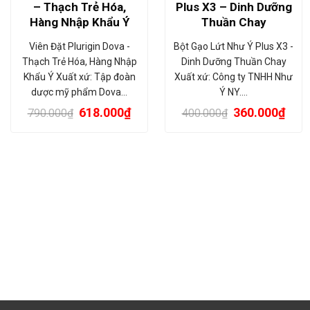
– Thạch Trẻ Hóa,
Plus X3 – Dinh Dưỡng
Hàng Nhập Khẩu Ý
Thuần Chay
Viên Đặt Plurigin Dova -
Bột Gạo Lứt Như Ý Plus X3 -
Thạch Trẻ Hóa, Hàng Nhập
Dinh Dưỡng Thuần Chay
Khẩu Ý Xuất xứ: Tập đoàn
Xuất xứ: Công ty TNHH Như
dược mỹ phẩm Dova…
Ý NY.…
618.000
₫
360.000
₫
790.000
₫
400.000
₫