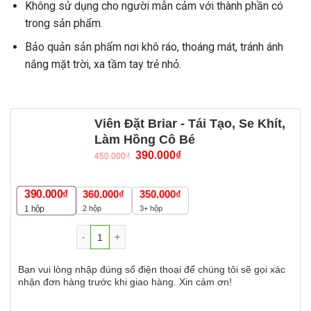
Không sử dụng cho người mẫn cảm với thành phần có
trong sản phẩm.
Bảo quản sản phẩm nơi khô ráo, thoáng mát, tránh ánh
nắng mặt trời, xa tầm tay trẻ nhỏ.
Viên Đặt Briar - Tái Tạo, Se Khít,
Làm Hồng Cô Bé
390.000
₫
450.000
₫
390.000
₫
360.000
₫
350.000
₫
2 hộp
3+ hộp
1
hộp
Số lượng
Bạn vui lòng nhập đúng số điện thoại để chúng tôi sẽ gọi xác
nhận đơn hàng trước khi giao hàng. Xin cảm ơn!