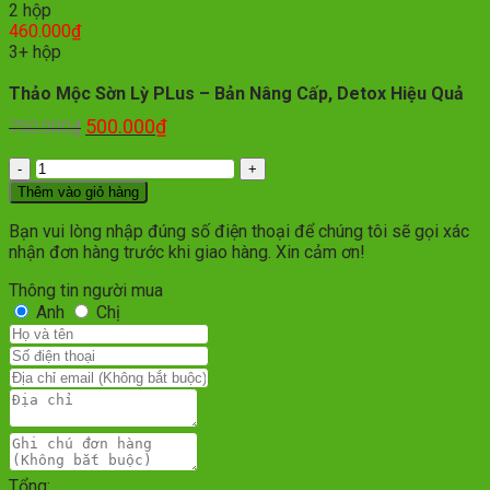
2 hộp
460.000
₫
3+ hộp
Thảo Mộc Sờn Lỳ PLus – Bản Nâng Cấp, Detox Hiệu Quả
500.000
₫
750.000
₫
Số
lượng
Thêm vào giỏ hàng
Bạn vui lòng nhập đúng số điện thoại để chúng tôi sẽ gọi xác
nhận đơn hàng trước khi giao hàng. Xin cảm ơn!
Thông tin người mua
Anh
Chị
Tổng: