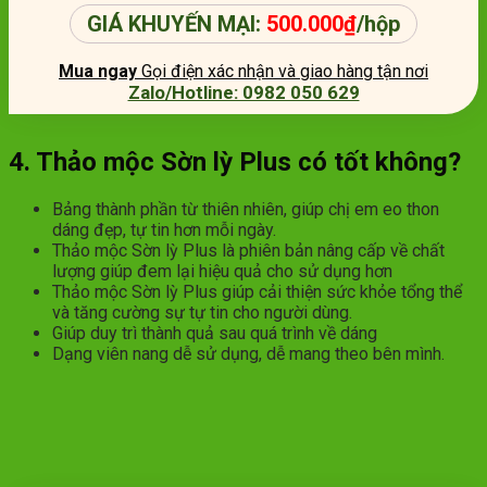
GIÁ KHUYẾN MẠI:
500.000
₫
/hộp
Mua ngay
Gọi điện xác nhận và giao hàng tận nơi
Zalo/Hotline: 0982 050 629
4. Thảo mộc Sờn lỳ Plus có tốt không?
Bảng thành phần từ thiên nhiên, giúp chị em eo thon
dáng đẹp, tự tin hơn mỗi ngày.
Thảo mộc Sờn lỳ Plus là phiên bản nâng cấp về chất
lượng giúp đem lại hiệu quả cho sử dụng hơn
Thảo mộc Sờn lỳ Plus giúp cải thiện sức khỏe tổng thể
và tăng cường sự tự tin cho người dùng.
Giúp duy trì thành quả sau quá trình về dáng
Dạng viên nang dễ sử dụng, dễ mang theo bên mình.