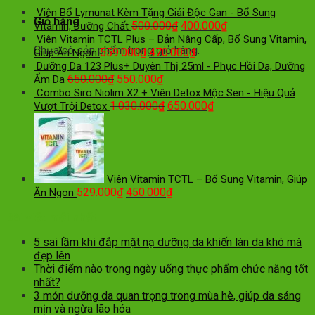
Viên Bổ Lymunat Kèm Tặng Giải Độc Gan - Bổ Sung
Giỏ hàng
500.000
₫
400.000
₫
Vitamin, Dưỡng Chất
Viên Vitamin TCTL Plus – Bản Nâng Cấp, Bổ Sung Vitamin,
Chưa có sản phẩm trong giỏ hàng.
559.000
₫
470.000
₫
Giúp Ăn Ngon
Dưỡng Da 123 Plus+ Duyên Thị 25ml - Phục Hồi Da, Dưỡng
650.000
₫
550.000
₫
Ẩm Da
Combo Siro Niolim X2 + Viên Detox Mộc Sen - Hiệu Quả
1.030.000
₫
650.000
₫
Vượt Trội Detox
Viên Vitamin TCTL – Bổ Sung Vitamin, Giúp
529.000
₫
450.000
₫
Ăn Ngon
Bài viết mới nhất
5 sai lầm khi đắp mặt nạ dưỡng da khiến làn da khó mà
đẹp lên
Thời điểm nào trong ngày uống thực phẩm chức năng tốt
nhất?
3 món dưỡng da quan trọng trong mùa hè, giúp da sáng
mịn và ngừa lão hóa