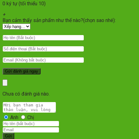
0 ký tự (tối thiểu 10)
+
Bạn cảm thấy sản phẩm như thế nào?(chọn sao nhé):
Chưa có đánh giá nào.
Anh
Chị
Gửi