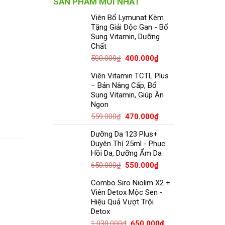
SẢN PHẨM MỚI NHẤT
Viên Bổ Lymunat Kèm
Tặng Giải Độc Gan - Bổ
Sung Vitamin, Dưỡng
Chất
500.000
₫
400.000
₫
Viên Vitamin TCTL Plus
– Bản Nâng Cấp, Bổ
Sung Vitamin, Giúp Ăn
Ngon
559.000
₫
470.000
₫
Dưỡng Da 123 Plus+
Duyên Thị 25ml - Phục
Hồi Da, Dưỡng Ẩm Da
650.000
₫
550.000
₫
Combo Siro Niolim X2 +
Viên Detox Mộc Sen -
Hiệu Quả Vượt Trội
Detox
1.030.000
₫
650.000
₫