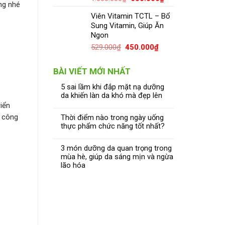
ng nhé
Viên Vitamin TCTL – Bổ
Sung Vitamin, Giúp Ăn
Ngon
529.000
₫
450.000
₫
BÀI VIẾT MỚI NHẤT
5 sai lầm khi đắp mặt nạ dưỡng
da khiến làn da khó mà đẹp lên
iển
p công
Thời điểm nào trong ngày uống
thực phẩm chức năng tốt nhất?
3 món dưỡng da quan trọng trong
mùa hè, giúp da sáng mịn và ngừa
lão hóa