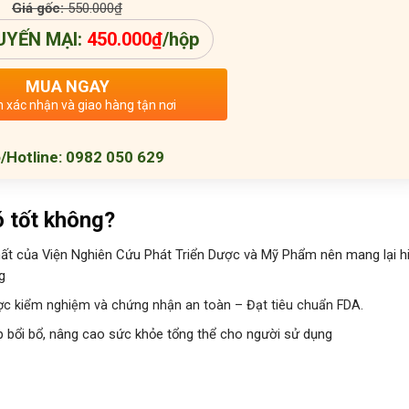
Giá gốc:
550.000
₫
UYẾN MẠI:
450.000
₫
/hộp
MUA NGAY
n xác nhận và giao hàng tận nơi
/Hotline: 0982 050 629
 tốt không?
t của Viện Nghiên Cứu Phát Triển Dược và Mỹ Phẩm nên mang lại h
g
ợc kiểm nghiệm và chứng nhận an toàn – Đạt tiêu chuẩn FDA.
p bổi bổ, nâng cao sức khỏe tổng thể cho người sử dụng