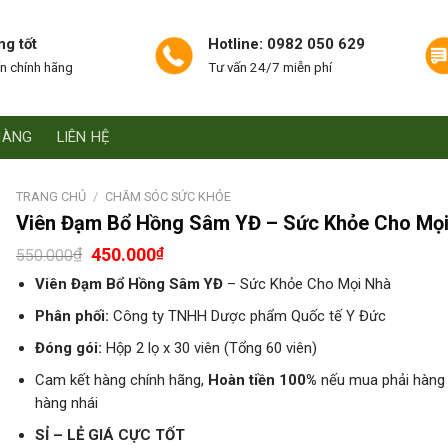
ng tốt
Hotline: 0982 050 629
n chính hãng
Tư vấn 24/7 miễn phí
HÀNG
LIÊN HỆ
TRANG CHỦ
/
CHĂM SÓC SỨC KHỎE
Viên Đạm Bổ Hồng Sâm YĐ – Sức Khỏe Cho Mọ
₫
450.000
₫
550.000
Viên Đạm Bổ Hồng Sâm YĐ
– Sức Khỏe Cho Mọi Nhà
Phân phối:
Công ty TNHH Dược phẩm Quốc tế Y Đức
Đóng gói:
Hộp 2 lọ x 30 viên (Tổng 60 viên)
Cam kết hàng chính hãng,
Hoàn tiền 100%
nếu mua phải hàng 
hàng nhái
SỈ – LẺ GIÁ CỰC TỐT