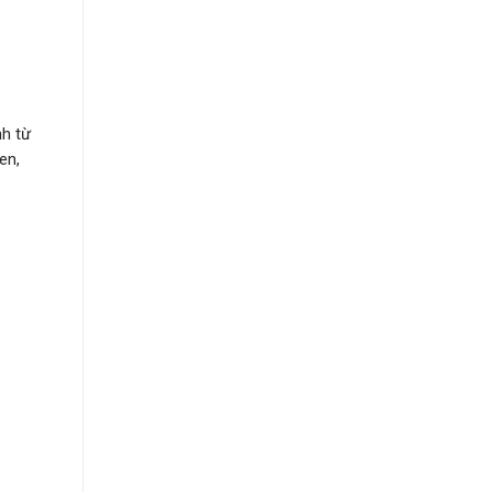
nh từ
en,