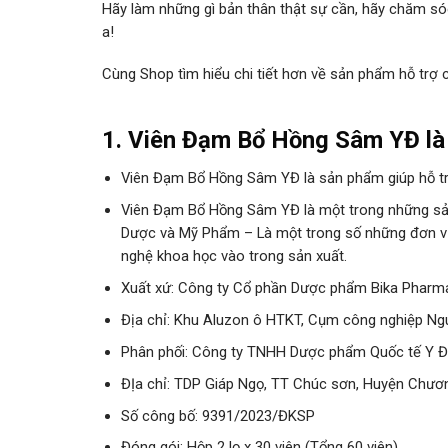
Hãy làm những gì bản thân thật sự cần, hãy chăm só
a!
Cùng Shop tìm hiểu chi tiết hơn về sản phẩm hỗ trợ
1. Viên Đạm Bổ Hồng Sâm YĐ là
Viên Đạm Bổ Hồng Sâm YĐ là sản phẩm giúp hỗ tr
Viên Đạm Bổ Hồng Sâm YĐ là một trong những sản
Dược và Mỹ Phẩm – Là một trong số những đơn vị
nghệ khoa học vào trong sản xuất.
Xuất xứ: Công ty Cổ phần Dược phẩm Bika Pharm
Địa chỉ: Khu Aluzon ô HTKT, Cụm công nghiệp Ng
Phân phối: Công ty TNHH Dược phẩm Quốc tế Y 
ĐỊa chỉ: TDP Giáp Ngọ, TT Chúc sơn, Huyện Chươ
Số công bố: 9391/2023/ĐKSP
Đóng gói:
Hộp 2 lọ x 30 viên (Tổng 60 viên)