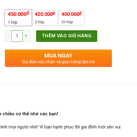
₫
450.000
₫
₫
420.000
400.000
2 hộp
3+ hộp
1
hộp
Số lượng
THÊM VÀO GIỎ HÀNG
MUA NGAY
Gọi điện xác nhận và giao hàng tận nơi
 chiều cơ thể nhé các bạn!
h mọi người nhé! Vì bạn hạnh phúc thì gia đình mới yên vui.