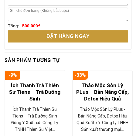
Tổng:
500.000
₫
ĐẶT HÀNG NGAY
SẢN PHẨM TƯƠNG TỰ
-9%
-33%
Ích Thanh Trà Thiên
Thảo Mộc Sờn Lỳ
Sư Tiens – Trà Dưỡng
PLus – Bản Nâng Cấp,
Sinh
Detox Hiệu Quả
Ích Thanh Trà Thiên Sư
Thảo Mộc Sờn Lỳ PLus -
Tiens – Trà Dưỡng Sinh
Bản Nâng Cấp, Detox Hiệu
Đông Y Xuất xứ: Công Ty
Quả Xuất xứ: Công ty TNHH
TNHH Thiên Sư Việt…
Sản xuất thương mại…