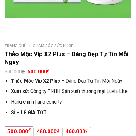
TRANG CHỦ
/
CHĂM SÓC SỨC KHỎE
Thảo Mộc Vip X2 Plus – Dáng Đẹp Tự Tin Mỗi
Ngày
₫
500.000
₫
690.000
Thảo Mộc Vip X2 Plus
– Dáng Đẹp Tự Tin Mỗi Ngày
Xuất xứ:
Công ty TNHH Sản xuất thương mại Luvia Life
Hàng chính hãng công ty
SỈ – LẺ GIÁ TỐT
₫
500.000
₫
₫
480.000
460.000