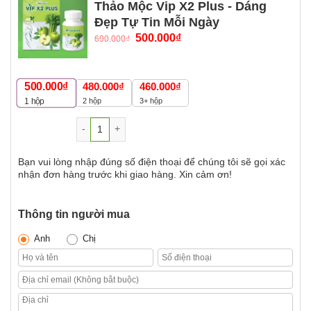
Thảo Mộc Vip X2 Plus - Dáng
Đẹp Tự Tin Mỗi Ngày
500.000
₫
690.000
₫
500.000
₫
480.000
₫
460.000
₫
2 hộp
3+ hộp
1
hộp
Số lượng
Bạn vui lòng nhập đúng số điện thoại để chúng tôi sẽ gọi xác
nhận đơn hàng trước khi giao hàng. Xin cảm ơn!
Thông tin người mua
Anh
Chị